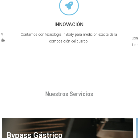
INNOVACIÓN
d y
Contamos con tecnología InBody para medición exacta de la
Con
 de
composición del cuerpo.
tra
Nuestros Servicios
Bypass Gástrico