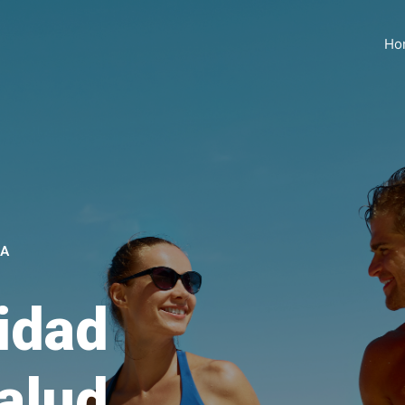
Ho
MA
idad
salud